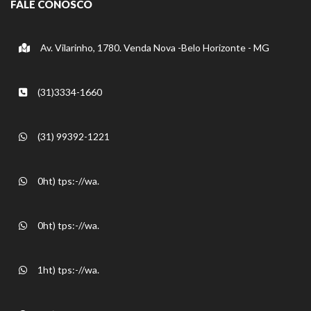
FALE CONOSCO
Av. Vilarinho, 1780. Venda Nova -Belo Horizonte - MG
(31)3334-1660
(31) 99392-1221
0ht) tps:-//wa.
0ht) tps:-//wa.
1ht) tps:-//wa.