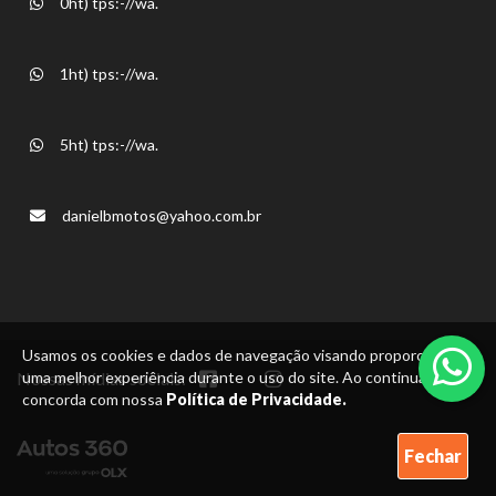
0ht) tps:-//wa.
1ht) tps:-//wa.
5ht) tps:-//wa.
danielbmotos@yahoo.com.br
Usamos os cookies e dados de navegação visando proporcionar
Nossas mídias sociais:
uma melhor experiência durante o uso do site. Ao continuar, você
concorda com nossa
Política de Privacidade.
Fechar