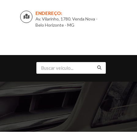
ENDEREÇO:
Av. Vilarinho, 1780. Venda Nova -
Belo Horizonte - MG