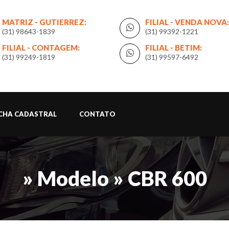
MATRIZ - GUTIERREZ:
FILIAL - VENDA NOVA:
(31) 98643-1839
(31) 99392-1221
FILIAL - CONTAGEM:
FILIAL - BETIM:
(31) 99249-1819
(31) 99597-6492
ICHA CADASTRAL
CONTATO
» Modelo » CBR 600