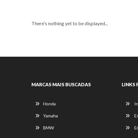
There's nothing yet to be displayed...
MARCAS MAIS BUSCADAS
LINKS 
Honda
In
Yamaha
E
BMW
E