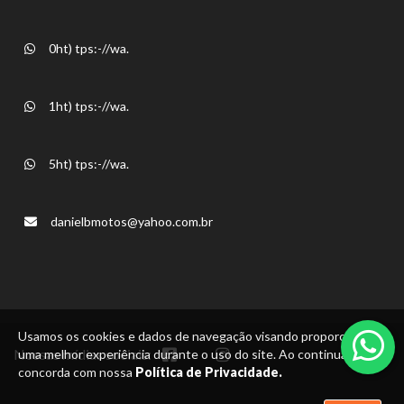
0ht) tps:-//wa.
1ht) tps:-//wa.
5ht) tps:-//wa.
danielbmotos@yahoo.com.br
Usamos os cookies e dados de navegação visando proporcionar
Nossas mídias sociais:
uma melhor experiência durante o uso do site. Ao continuar, você
concorda com nossa
Política de Privacidade.