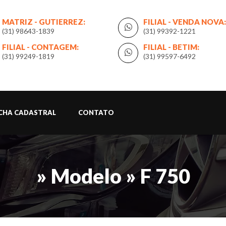
MATRIZ - GUTIERREZ:
FILIAL - VENDA NOVA:
(31) 98643-1839
(31) 99392-1221
FILIAL - CONTAGEM:
FILIAL - BETIM:
(31) 99249-1819
(31) 99597-6492
ICHA CADASTRAL
CONTATO
» Modelo » F 750