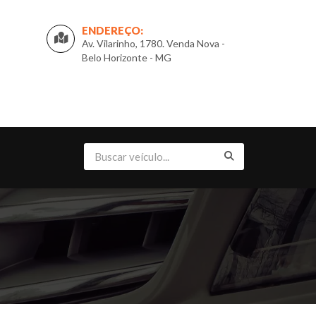
ENDEREÇO:
Av. Vilarinho, 1780. Venda Nova -
Belo Horizonte - MG