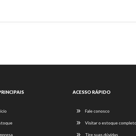
PRINCIPAIS
ACESSO RÁPIDO
ício
Fale conosco
stoque
Visitar o estoque complet
mpresa
Tire suas dúvidas