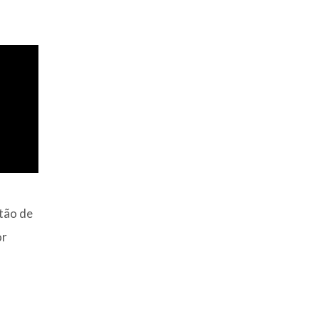
tão de
or