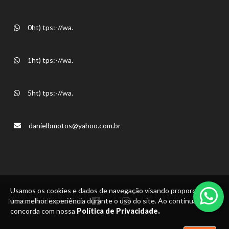
0ht) tps:-//wa.
1ht) tps:-//wa.
5ht) tps:-//wa.
danielbmotos@yahoo.com.br
Usamos os cookies e dados de navegação visando proporcionar
Nossas mídias sociais:
uma melhor experiência durante o uso do site. Ao continuar, você
concorda com nossa
Política de Privacidade.