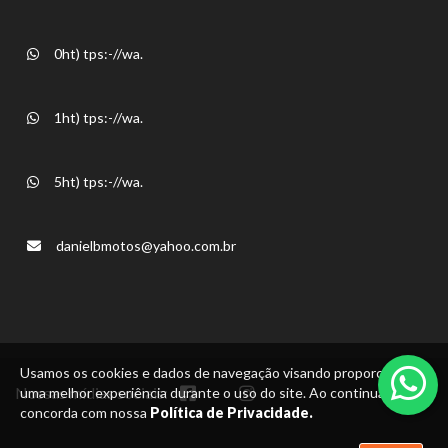
0ht) tps:-//wa.
1ht) tps:-//wa.
5ht) tps:-//wa.
danielbmotos@yahoo.com.br
Usamos os cookies e dados de navegação visando proporcionar
Nossas mídias sociais:
uma melhor experiência durante o uso do site. Ao continuar, você
concorda com nossa
Política de Privacidade.