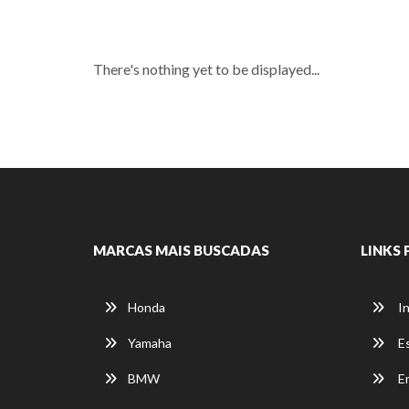
There's nothing yet to be displayed...
MARCAS MAIS BUSCADAS
LINKS 
Honda
In
Yamaha
E
BMW
E