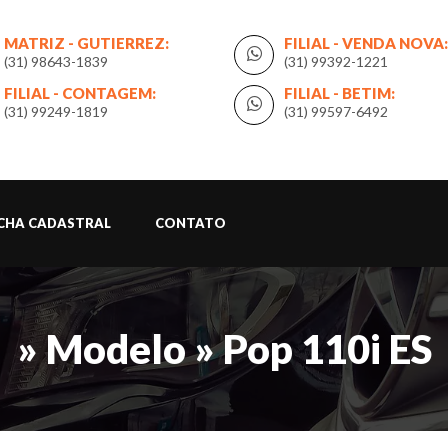
MATRIZ - GUTIERREZ:
FILIAL - VENDA NOVA:
(31) 98643-1839
(31) 99392-1221
FILIAL - CONTAGEM:
FILIAL - BETIM:
(31) 99249-1819
(31) 99597-6492
ICHA CADASTRAL
CONTATO
» Modelo » Pop 110i ES