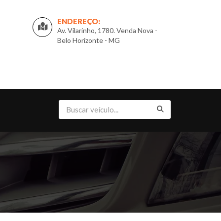
ENDEREÇO:
Av. Vilarinho, 1780. Venda Nova -
Belo Horizonte - MG