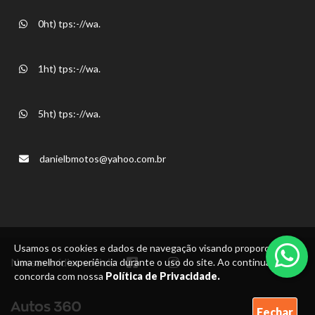
0ht) tps:-//wa.
1ht) tps:-//wa.
5ht) tps:-//wa.
danielbmotos@yahoo.com.br
Usamos os cookies e dados de navegação visando proporcionar
Nossas mídias sociais:
uma melhor experiência durante o uso do site. Ao continuar, você
concorda com nossa
Política de Privacidade.
Fechar