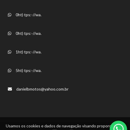
0ht) tps:-//wa.
0ht) tps:-//wa.
1ht) tps:-//wa.
5ht) tps:-//wa.
danielbmotos@yahoo.com.br
Usamos os cookies e dados de navegação visando proporcionar