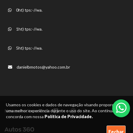
0ht) tps:-//wa.
1ht) tps:-//wa.
5ht) tps:-//wa.
danielbmotos@yahoo.com.br
Usamos os cookies e dados de navegação visando proporcionar
Nossas mídias sociais:
uma melhor experiência durante o uso do site. Ao continuar, você
concorda com nossa
Política de Privacidade.
Fechar