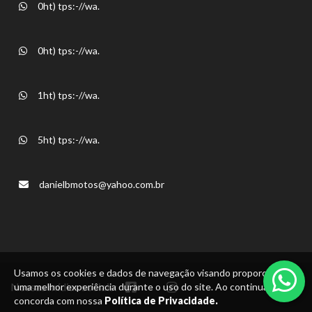
0ht) tps:-//wa.
0ht) tps:-//wa.
1ht) tps:-//wa.
5ht) tps:-//wa.
danielbmotos@yahoo.com.br
Usamos os cookies e dados de navegação visando proporcionar
Nossas mídias sociais:
uma melhor experiência durante o uso do site. Ao continuar, você
concorda com nossa
Política de Privacidade.