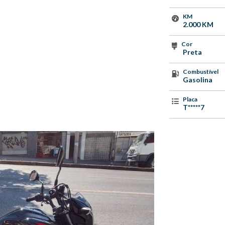
KM
2.000 KM
Cor
Preta
Combustível
Gasolina
Placa
T*****7