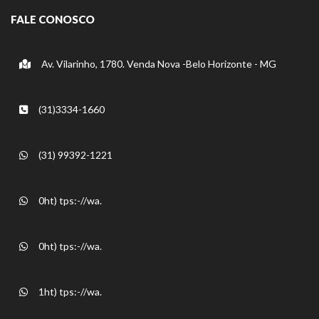
FALE CONOSCO
Av. Vilarinho, 1780. Venda Nova -Belo Horizonte - MG
(31)3334-1660
(31) 99392-1221
0ht) tps:-//wa.
0ht) tps:-//wa.
1ht) tps:-//wa.