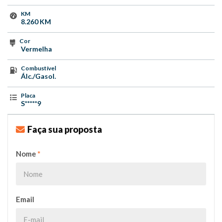
KM
8.260 KM
Cor
Vermelha
Combustível
Álc./Gasol.
Placa
S*****9
Faça sua proposta
Nome
*
Email