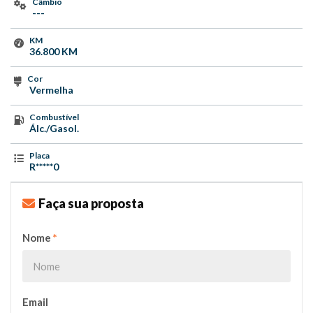
Câmbio
---
KM
36.800 KM
Cor
Vermelha
Combustível
Álc./Gasol.
Placa
R*****0
Faça sua proposta
Nome
*
Email