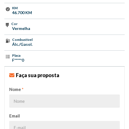
KM
46.700 KM
Cor
Vermelha
Combustível
Álc./Gasol.
Placa
F*****0
Faça sua proposta
Nome
*
Email