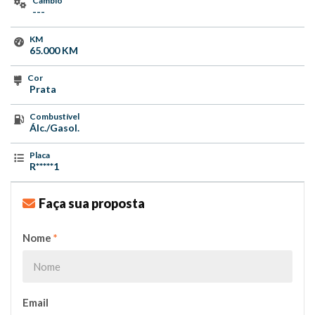
Câmbio
---
KM
65.000 KM
Cor
Prata
Combustível
Álc./Gasol.
Placa
R*****1
Faça sua proposta
Nome
*
Email