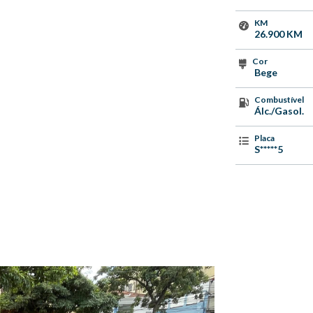
KM
26.900 KM
Cor
Bege
Combustível
Álc./Gasol.
Placa
S*****5