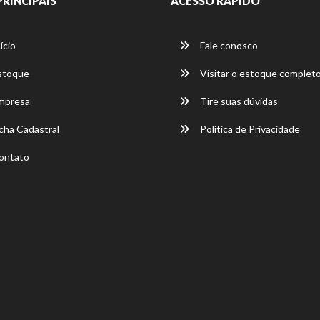
PRINCIPAIS
ACESSO RÁPIDO
ício
Fale conosco
stoque
Visitar o estoque complet
mpresa
Tire suas dúvidas
cha Cadastral
Política de Privacidade
ontato