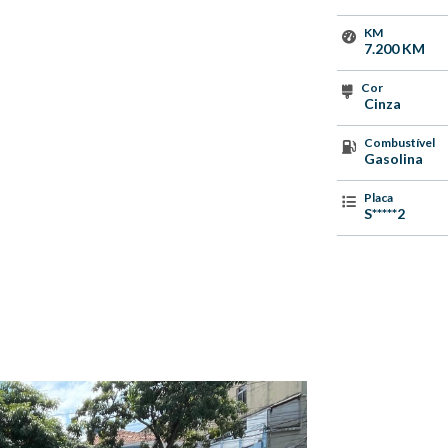
KM
7.200 KM
Cor
Cinza
Combustível
Gasolina
Placa
S*****2