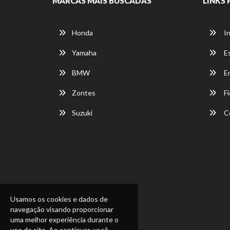
MARCAS MAIS BUSCADAS
LINKS 
Honda
In
Yamaha
E
BMW
E
Zontes
Fi
Suzuki
C
Usamos os cookies e dados de
navegação visando proporcionar
uma melhor experiência durante o
uso do site. Ao continuar, você