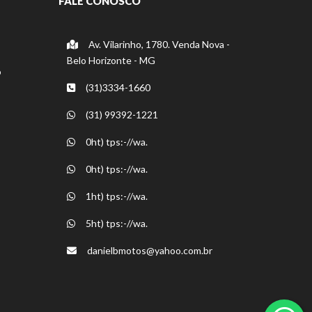
FALE CONOSCO
Av. Vilarinho, 1780. Venda Nova -
Belo Horizonte - MG
o
(31)3334-1660
(31) 99392-1221
0ht) tps:-//wa.
0ht) tps:-//wa.
1ht) tps:-//wa.
5ht) tps:-//wa.
danielbmotos@yahoo.com.br