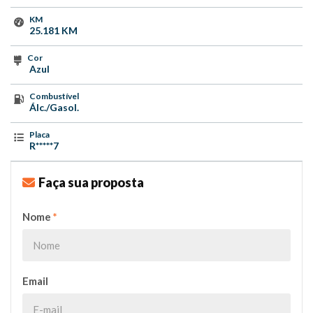
KM
25.181 KM
Cor
Azul
Combustível
Álc./Gasol.
Placa
R*****7
Faça sua proposta
Nome
*
Email