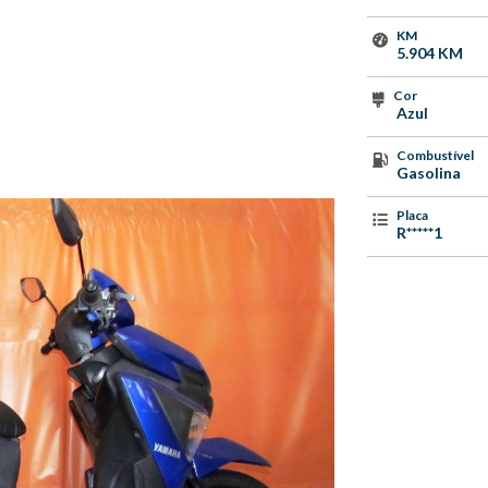
KM
5.904 KM
Cor
Azul
Combustível
Gasolina
Placa
R*****1