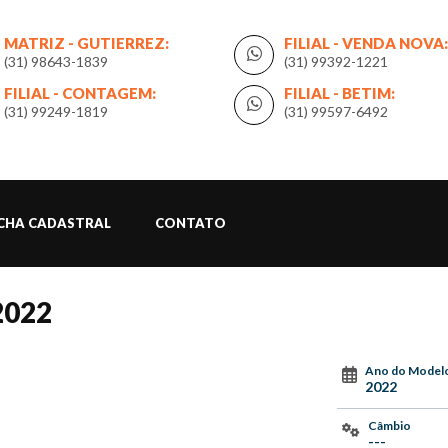
MATRIZ - GUTIERREZ:
FILIAL - VENDA NOVA:
(31) 98643-1839
(31) 99392-1221
FILIAL - CONTAGEM:
FILIAL - BETIM:
(31) 99249-1819
(31) 99597-6492
ICHA CADASTRAL
CONTATO
2022
Ano do Model
2022
Câmbio
---