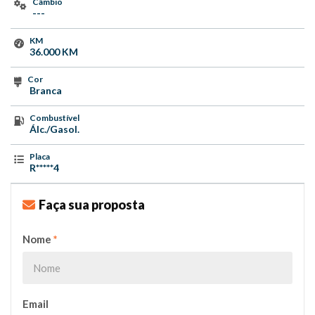
Câmbio
---
KM
36.000 KM
Cor
Branca
Combustível
Álc./Gasol.
Placa
R*****4
Faça sua proposta
Nome
*
Email