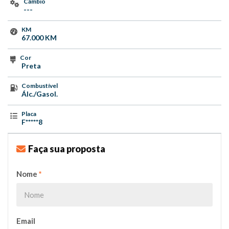
Câmbio
---
KM
67.000 KM
Cor
Preta
Combustível
Álc./Gasol.
Placa
F*****8
Faça sua proposta
Nome
*
Email