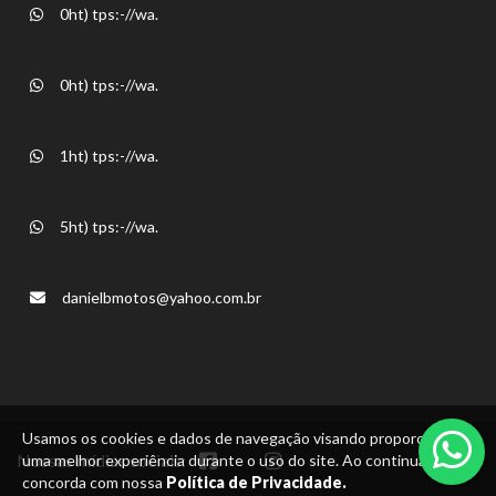
0ht) tps:-//wa.
0ht) tps:-//wa.
1ht) tps:-//wa.
5ht) tps:-//wa.
danielbmotos@yahoo.com.br
Usamos os cookies e dados de navegação visando proporcionar
Nossas mídias sociais:
uma melhor experiência durante o uso do site. Ao continuar, você
concorda com nossa
Política de Privacidade.