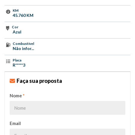
KM
45.760 KM
Cor
Azul
Combustível
Não infor...
Placa
R*****3
Faça sua proposta
Nome
*
Email