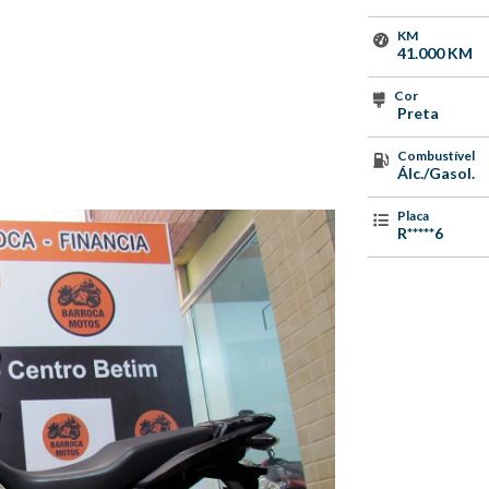
KM
41.000 KM
Cor
Preta
Combustível
Álc./Gasol.
Placa
R*****6