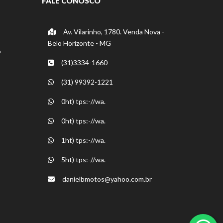
FALE CONOSCO
Av. Vilarinho, 1780. Venda Nova -
Belo Horizonte - MG
o
(31)3334-1660
(31) 99392-1221
0ht) tps:-//wa.
0ht) tps:-//wa.
1ht) tps:-//wa.
5ht) tps:-//wa.
danielbmotos@yahoo.com.br