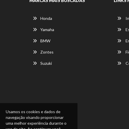
MARCAS MAIS BUSCADAS
LINKS 
Honda
In
Yamaha
E
BMW
E
Zontes
Fi
Suzuki
C
Usamos os cookies e dados de
navegação visando proporcionar
uma melhor experiência durante o
uso do site. Ao continuar, você