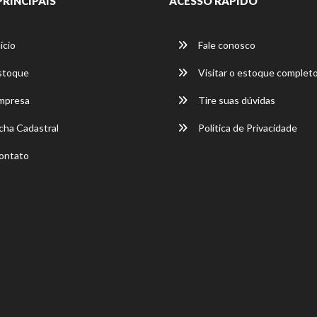
PRINCIPAIS
ACESSO RÁPIDO
ício
Fale conosco
stoque
Visitar o estoque complet
mpresa
Tire suas dúvidas
cha Cadastral
Política de Privacidade
ontato