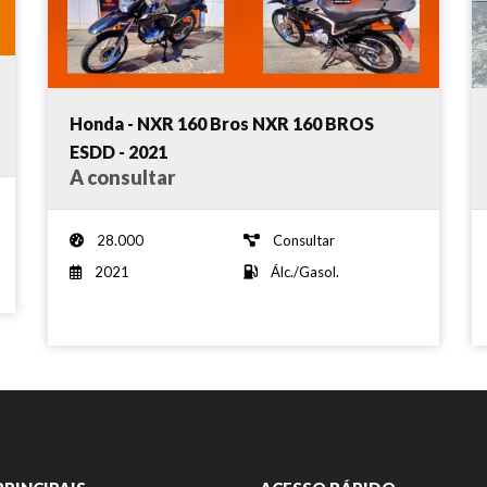
Honda - NXR 160 Bros NXR 160 BROS
ESDD - 2021
A consultar
28.000
Consultar
2021
Álc./Gasol.