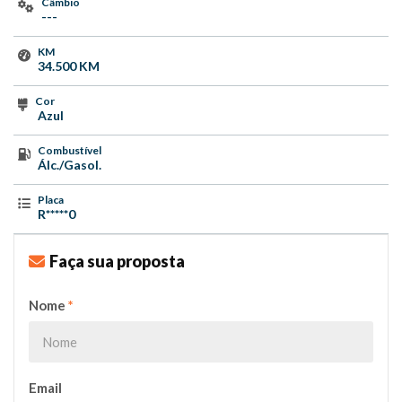
Câmbio
---
KM
34.500 KM
Cor
Azul
Combustível
Álc./Gasol.
Placa
R*****0
Faça sua proposta
Nome
*
Email