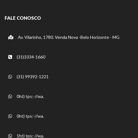
FALE CONOSCO
Av. Vilarinho, 1780. Venda Nova -Belo Horizonte - MG
(31)3334-1660
(31) 99392-1221
0ht) tps:-//wa.
0ht) tps:-//wa.
1ht) tps:-//wa.