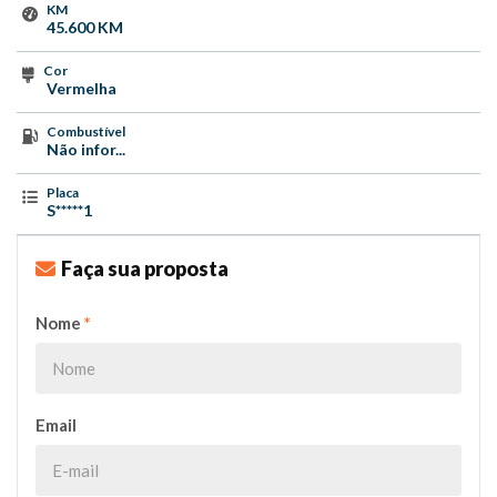
KM
45.600 KM
Cor
Vermelha
Combustível
Não infor...
Placa
S*****1
Faça sua proposta
Nome
*
Email