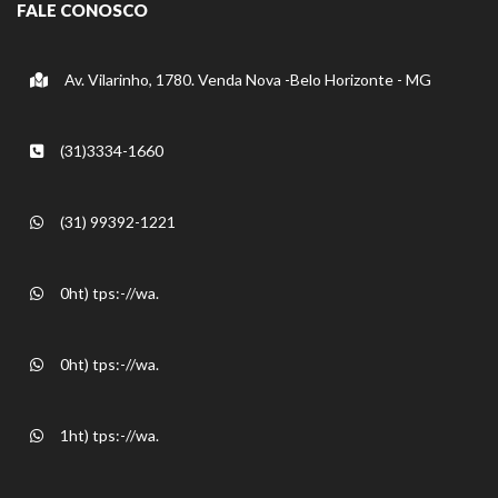
FALE CONOSCO
Av. Vilarinho, 1780. Venda Nova -Belo Horizonte - MG
(31)3334-1660
(31) 99392-1221
0ht) tps:-//wa.
0ht) tps:-//wa.
1ht) tps:-//wa.